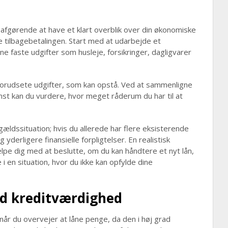
 afgørende at have et klart overblik over din økonomiske
re tilbagebetalingen. Start med at udarbejde et
ine faste udgifter som husleje, forsikringer, dagligvarer
uforudsete udgifter, som kan opstå. Ved at sammenligne
st kan du vurdere, hvor meget råderum du har til at
ldssituation; hvis du allerede har flere eksisterende
 yderligere finansielle forpligtelser. En realistisk
jælpe dig med at beslutte, om du kan håndtere et nyt lån,
 en situation, hvor du ikke kan opfylde dine
od kreditværdighed
år du overvejer at låne penge, da den i høj grad