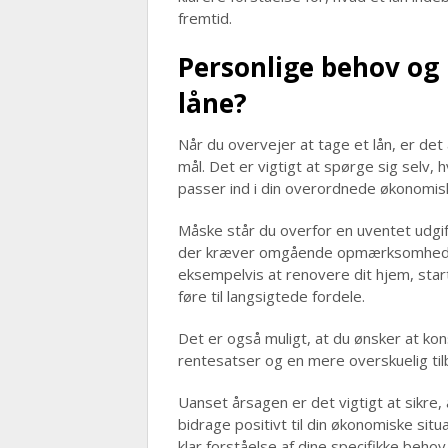
fremtid.
Personlige behov og 
låne?
Når du overvejer at tage et lån, er de
mål. Det er vigtigt at spørge sig selv,
passer ind i din overordnede økonomisk
Måske står du overfor en uventet udgif
der kræver omgående opmærksomhed. El
eksempelvis at renovere dit hjem, star
føre til langsigtede fordele.
Det er også muligt, at du ønsker at ko
rentesatser og en mere overskuelig til
Uanset årsagen er det vigtigt at sikre, 
bidrage positivt til din økonomiske situ
klar forståelse af dine specifikke beho