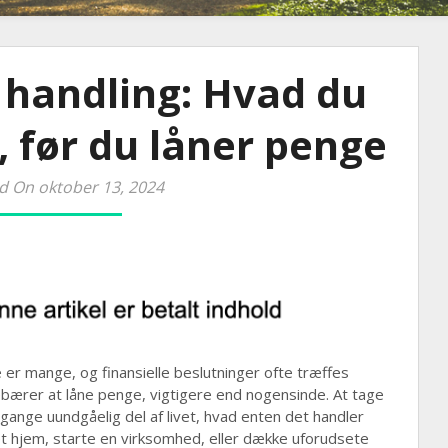
l handling: Hvad du
, før du låner penge
d On oktober 13, 2024
er mange, og finansielle beslutninger ofte træffes
debærer at låne penge, vigtigere end nogensinde. At tage
gange uundgåelig del af livet, hvad enten det handler
t hjem, starte en virksomhed, eller dække uforudsete