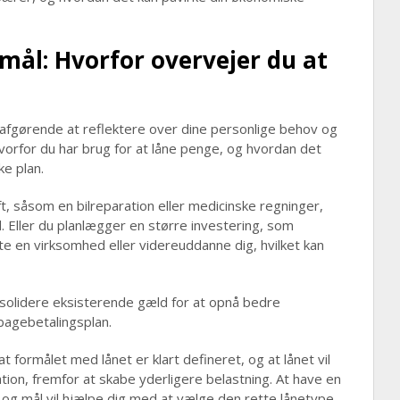
mål: Hvorfor overvejer du at
t afgørende at reflektere over dine personlige behov og
 hvorfor du har brug for at låne penge, og hvordan det
e plan.
t, såsom en bilreparation eller medicinske regninger,
ler du planlægger en større investering, som
te en virksomhed eller videreuddanne dig, hvilket kan
nsolidere eksisterende gæld for at opnå bedre
bagebetalingsplan.
at formålet med lånet er klart defineret, og at lånet vil
ation, fremfor at skabe yderligere belastning. At have en
v og mål vil hjælpe dig med at vælge den rette lånetype