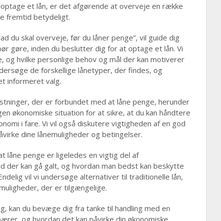
t optage et lån, er det afgørende at overveje en række
e fremtid betydeligt.
vad du skal overveje, før du låner penge”, vil guide dig
r gøre, inden du beslutter dig for at optage et lån. Vi
ne, og hvilke personlige behov og mål der kan motiverer
undersøge de forskellige lånetyper, der findes, og
t informeret valg.
tninger, der er forbundet med at låne penge, herunder
en økonomiske situation for at sikre, at du kan håndtere
nomi i fare. Vi vil også diskutere vigtigheden af en god
virke dine lånemuligheder og betingelser.
at låne penge er ligeledes en vigtig del af
vad der kan gå galt, og hvordan man bedst kan beskytte
elig vil vi undersøge alternativer til traditionelle lån,
muligheder, der er tilgængelige.
g, kan du bevæge dig fra tanke til handling med en
debærer, og hvordan det kan påvirke din økonomiske