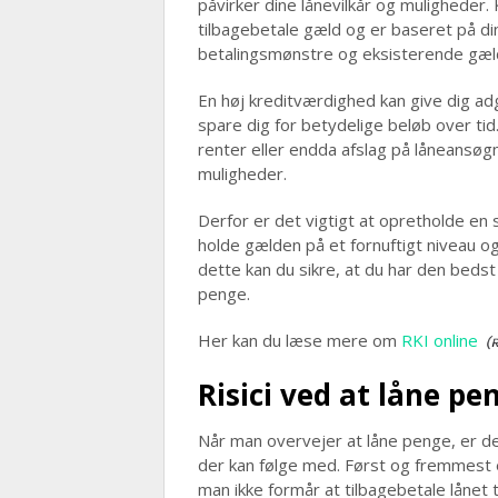
påvirker dine lånevilkår og muligheder. 
tilbagebetale gæld og er baseret på din
betalingsmønstre og eksisterende gæl
En høj kreditværdighed kan give dig adga
spare dig for betydelige beløb over ti
renter eller endda afslag på låneansøg
muligheder.
Derfor er det vigtigt at opretholde en 
holde gælden på et fornuftigt niveau o
dette kan du sikre, at du har den bedst
penge.
Her kan du læse mere om
RKI online
Risici ved at låne pe
Når man overvejer at låne penge, er de
der kan følge med. Først og fremmest e
man ikke formår at tilbagebetale lånet t