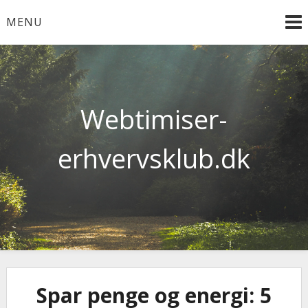
Skip
MENU
to
content
Webtimiser-
erhvervsklub.dk
Spar penge og energi: 5