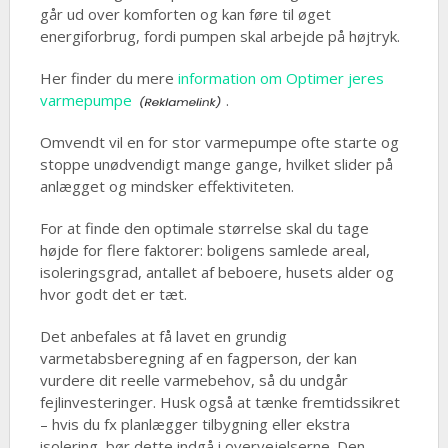
går ud over komforten og kan føre til øget
energiforbrug, fordi pumpen skal arbejde på højtryk.
Her finder du mere
information om Optimer jeres
varmepumpe
.
Omvendt vil en for stor varmepumpe ofte starte og
stoppe unødvendigt mange gange, hvilket slider på
anlægget og mindsker effektiviteten.
For at finde den optimale størrelse skal du tage
højde for flere faktorer: boligens samlede areal,
isoleringsgrad, antallet af beboere, husets alder og
hvor godt det er tæt.
Det anbefales at få lavet en grundig
varmetabsberegning af en fagperson, der kan
vurdere dit reelle varmebehov, så du undgår
fejlinvesteringer. Husk også at tænke fremtidssikret
– hvis du fx planlægger tilbygning eller ekstra
isolering, bør dette indgå i overvejelserne. Den