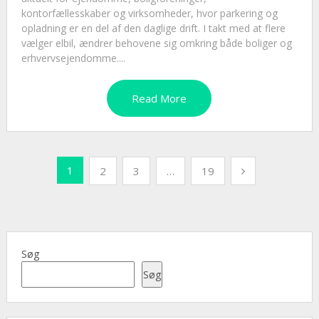
kontorfællesskaber og virksomheder, hvor parkering og
opladning er en del af den daglige drift. I takt med at flere
vælger elbil, ændrer behovene sig omkring både boliger og
erhvervsejendomme....
Read More
Indlægsinddeling
1
2
3
…
19
Søg
Søg