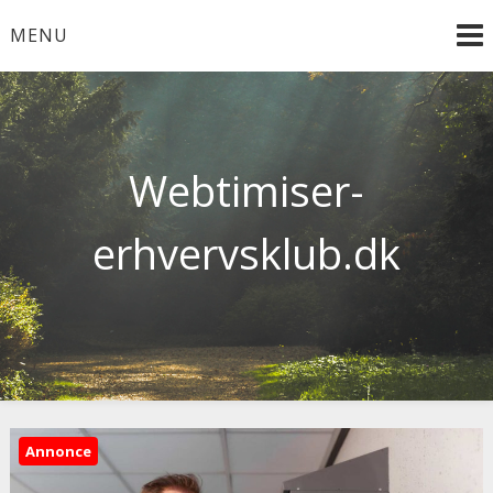
Skip
MENU
to
content
Webtimiser-
erhvervsklub.dk
Annonce