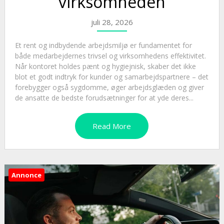
virksomheden
juli 28, 2026
Et rent og indbydende arbejdsmiljø er fundamentet for
både medarbejdernes trivsel og virksomhedens effektivitet.
Når kontoret holdes pænt og hygiejnisk, skaber det ikke
blot et godt indtryk for kunder og samarbejdspartnere – det
forebygger også sygdomme, øger arbejdsglæden og giver
de ansatte de bedste forudsætninger for at yde deres...
Read More
Annonce