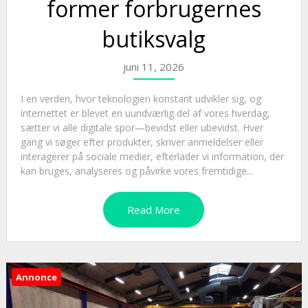
former forbrugernes
butiksvalg
juni 11, 2026
I en verden, hvor teknologien konstant udvikler sig, og
internettet er blevet en uundværlig del af vores hverdag,
sætter vi alle digitale spor—bevidst eller ubevidst. Hver
gang vi søger efter produkter, skriver anmeldelser eller
interagerer på sociale medier, efterlader vi information, der
kan bruges, analyseres og påvirke vores fremtidige...
Read More
Annonce