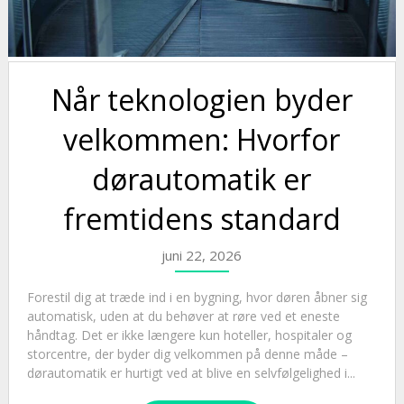
Når teknologien byder
velkommen: Hvorfor
dørautomatik er
fremtidens standard
juni 22, 2026
Forestil dig at træde ind i en bygning, hvor døren åbner sig
automatisk, uden at du behøver at røre ved et eneste
håndtag. Det er ikke længere kun hoteller, hospitaler og
storcentre, der byder dig velkommen på denne måde –
dørautomatik er hurtigt ved at blive en selvfølgelighed i...