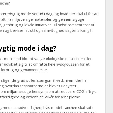
anche?
 bæredygtig mode ser ud i dag, og hvad der skal til for at
 alt fra miljøvenlige materialer og gennemsigtige
, genbrug og lokale initiativer. Til sidst præsenterer vi
en og beviser, at stil og samvittighed sagtens kan gå
gtig mode i dag?
t mere end blot at vælge økologiske materialer eller
 udviklet sig til at omfatte hele livscyklussen for et
il forbrug og genanvendelse.
 stigende grad stiller spørgsmål ved, hvem der har
, og hvordan ressourcerne er blevet udnyttet.
 om miljømæssige hensyn, som at reducere CO2-aftryk
færdighed og ordentlige vilkår for arbejderne.
g, men en nødvendighed, hvis modebranchen skal spille