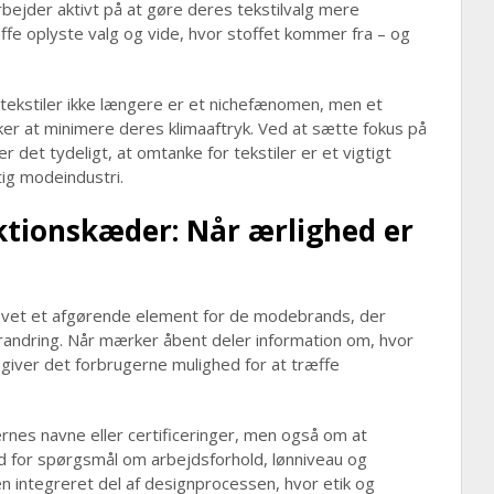
rbejder aktivt på at gøre deres tekstilvalg mere
fe oplyste valg og vide, hvor stoffet kommer fra – og
 tekstiler ikke længere er et nichefænomen, men et
ker at minimere deres klimaaftryk. Ved at sætte fokus på
r det tydeligt, at omtanke for tekstiler er et vigtigt
ig modeindustri.
tionskæder: Når ærlighed er
evet et afgørende element for de modebrands, der
randring. Når mærker åbent deler information om, hvor
, giver det forbrugerne mulighed for at træffe
ernes navne eller certificeringer, men også om at
ighed for spørgsmål om arbejdsforhold, lønniveau og
en integreret del af designprocessen, hvor etik og