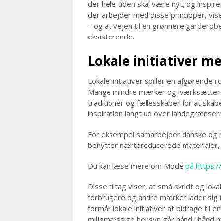
der hele tiden skal være nyt, og inspirer
der arbejder med disse principper, viser
– og at vejen til en grønnere garderob
eksisterende.
Lokale initiativer me
Lokale initiativer spiller en afgørende
Mange mindre mærker og iværksættere 
traditioner og fællesskaber for at skab
inspiration langt ud over landegrænser
For eksempel samarbejder danske og 
benytter nærtproducerede materialer, h
Du kan læse mere om Mode
på https:/
Disse tiltag viser, at små skridt og loka
forbrugere og andre mærker lader sig i
formår lokale initiativer at bidrage til
miljømæssige hensyn går hånd i hånd m