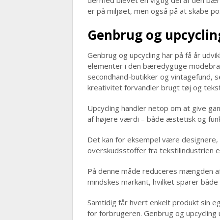
dermed blevet en vigtig del af den bær
er på miljøet, men også på at skabe po
Genbrug og upcycling
Genbrug og upcycling har på få år udvik
elementer i den bæredygtige modebran
secondhand-butikker og vintagefund, se
kreativitet forvandler brugt tøj og teks
Upcycling handler netop om at give gam
af højere værdi – både æstetisk og funk
Det kan for eksempel være designere, d
overskudsstoffer fra tekstilindustrien el
På denne måde reduceres mængden af a
mindskes markant, hvilket sparer både 
Samtidig får hvert enkelt produkt sin eg
for forbrugeren. Genbrug og upcycling