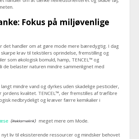
 Det handler om at tænke helhedsorienteret og skabe tøj,
neten.
nke: Fokus på miljøvenlige
 når det handler om at gøre mode mere bæredygtig. I dag
karpe krav til tekstilers oprindelse, fremstilling og
kstiler som økologisk bomuld, hamp, TENCEL™ og
rdi de belaster naturen mindre sammenlignet med
langt mindre vand og dyrkes uden skadelige pesticider,
jordens kvalitet. TENCEL™, der fremstilles af træfibre
ogisk nedbrydeligt og kræver færre kemikalier i
læse
meget mere om Mode.
nyt liv til eksisterende ressourcer og mindsker behovet