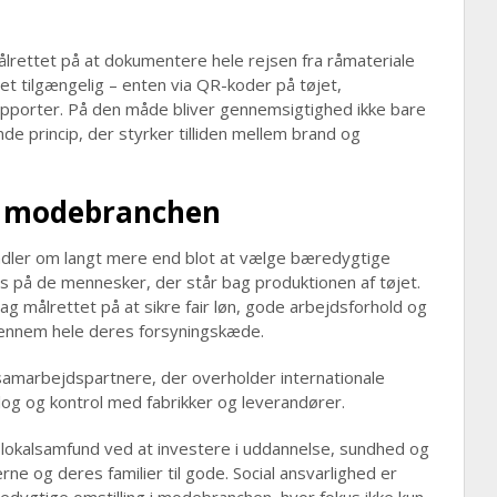
rettet på at dokumentere hele rejsen fra råmateriale
let tilgængelig – enten via QR-koder på tøjet,
rapporter. På den måde bliver gennemsigtighed ikke bare
 princip, der styrker tilliden mellem brand og
 i modebranchen
ndler om langt mere end blot at vælge bæredygtige
s på de mennesker, der står bag produktionen af tøjet.
 målrettet på at sikre fair løn, gode arbejdsforhold og
gennem hele deres forsyningskæde.
samarbejdspartnere, der overholder internationale
log og kontrol med fabrikker og leverandører.
 lokalsamfund ved at investere i uddannelse, sundhed og
e og deres familier til gode. Social ansvarlighed er