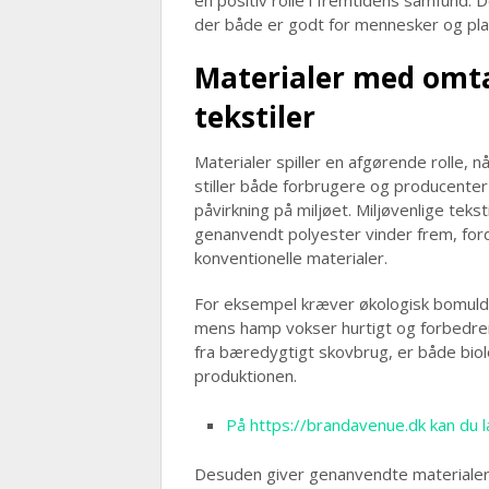
en positiv rolle i fremtidens samfund.
der både er godt for mennesker og pla
Materialer med omta
tekstiler
Materialer spiller en afgørende rolle,
stiller både forbrugere og producenter s
påvirkning på miljøet. Miljøvenlige te
genanvendt polyester vinder frem, fo
konventionelle materialer.
For eksempel kræver økologisk bomuld 
mens hamp vokser hurtigt og forbedrer 
fra bæredygtigt skovbrug, er både biol
produktionen.
På https://brandavenue.dk kan du 
Desuden giver genanvendte materialer 