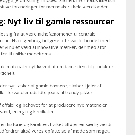
edygtige omstilling i modebranchen, hvor fokus ikke kun
sitive forandringer for mennesker i hele værdikæden.
: Nyt liv til gamle ressourcer
let sig fra at være nichefænomener til centrale
che. Hvor genbrug tidligere ofte var forbundet med
r vi nu et væld af innovative mærker, der med stor
tiler til unikke modeitems.
le materialer nyt liv ved at omdanne dem til produkter
tionelt.
er syr tasker af gamle bannere, skaber kjoler af
ler forvandler udslidte jeans til trendy jakker.
ffald, og behovet for at producere nye materialer
vand, energi og kemikalier.
en historie og karakter, hvilket tilføjer en særlig værdi
 udfordrer altså vores opfattelse af mode som noget,