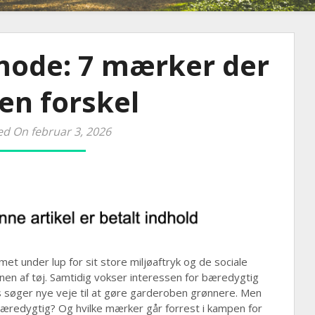
mode: 7 mærker der
en forskel
d On februar 3, 2026
t under lup for sit store miljøaftryk og de sociale
nen af tøj. Samtidig vokser interessen for bæredygtig
søger nye veje til at gøre garderoben grønnere. Men
 bæredygtig? Og hvilke mærker går forrest i kampen for