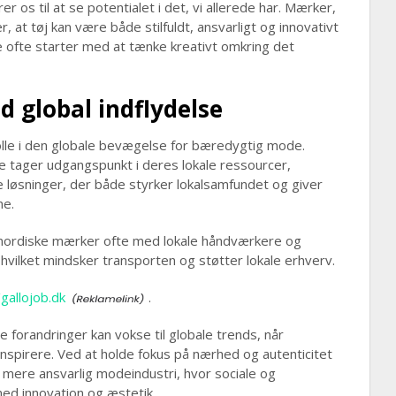
er os til at se potentialet i det, vi allerede har. Mærker,
, at tøj kan være både stilfuldt, ansvarligt og innovativt
e ofte starter med at tænke kreativt omkring det
d global indflydelse
 rolle i den globale bevægelse for bæredygtig mode.
tager udgangspunkt i deres lokale ressourcer,
e løsninger, der både styrker lokalsamfundet og giver
ne.
nordiske mærker ofte med lokale håndværkere og
vilket mindsker transporten og støtter lokale erhverv.
/gallojob.dk
.
le forandringer kan vokse til globale trends, når
nspirere. Ved at holde fokus på nærhed og autenticitet
 en mere ansvarlig modeindustri, hvor sociale og
ed innovation og æstetik.