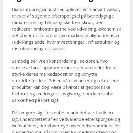
Diamantboringsindustrien oplever en markant vækst,
drevet af stigende efterspørgsel på bæredygtige
råmaterialer og teknologiske fremskridt, der
reducerer omkostningerne ved udvinding. Økonomisk
set åbner dette op for nye markedsmuligheder, især
i udviklingslande, hvor investeringer i infrastruktur og
råstofudvinding er i vækst.
Samtidig ser vi en konsolidering i sektoren, hvor
større aktører opkøber mindre virksomheder for at
styrke deres markedsposition og udnytte
stordriftsfordele. Prisen på diamanter og relaterede
produkter kan dog være påvirket af geopolitiske
faktorer og ændringer i lovgivning, som kan skabe
usikkerhed på kort sigt.
På længere sigt forventes markedet at stabilisere
sig, understøttet af en vedvarende efterspørgsel og
innovationer, der åbner nye anvendelsesområder for
diamantboring, såsom inden for medicinsk teknologi