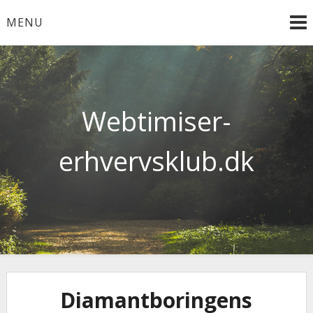
Skip
MENU
to
content
Webtimiser-
erhvervsklub.dk
Diamantboringens