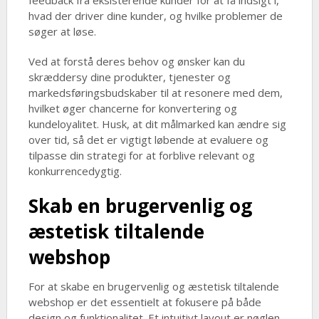
feedback fra eksisterende kunder for at få indsigt i,
hvad der driver dine kunder, og hvilke problemer de
søger at løse.
Ved at forstå deres behov og ønsker kan du
skræddersy dine produkter, tjenester og
markedsføringsbudskaber til at resonere med dem,
hvilket øger chancerne for konvertering og
kundeloyalitet. Husk, at dit målmarked kan ændre sig
over tid, så det er vigtigt løbende at evaluere og
tilpasse din strategi for at forblive relevant og
konkurrencedygtig.
Skab en brugervenlig og
æstetisk tiltalende
webshop
For at skabe en brugervenlig og æstetisk tiltalende
webshop er det essentielt at fokusere på både
design og funktionalitet. Et intuitivt layout er nøglen