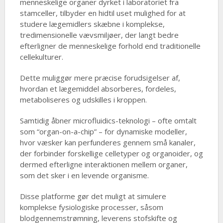
menneskelige organer dyrket i laboratoriet fra
stamceller, tilbyder en hidtil uset mulighed for at
studere lægemidlers skæbne i komplekse,
tredimensionelle vævsmiljøer, der langt bedre
efterligner de menneskelige forhold end traditionelle
cellekulturer.
Dette muliggør mere præcise forudsigelser af,
hvordan et lægemiddel absorberes, fordeles,
metaboliseres og udskilles i kroppen.
Samtidig åbner microfluidics-teknologi – ofte omtalt
som “organ-on-a-chip” – for dynamiske modeller,
hvor væsker kan perfunderes gennem små kanaler,
der forbinder forskellige celletyper og organoider, og
dermed efterligne interaktionen mellem organer,
som det sker i en levende organisme.
Disse platforme gør det muligt at simulere
komplekse fysiologiske processer, såsom
blodgennemstrømning, leverens stofskifte og