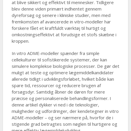
at blive sikkert og effektivt til mennesker. Tidligere
blev denne viden primært indhentet gennem
dyreforsøg og senere i kliniske studier, men med
fremkomsten af avancerede in vitro-modeller har
forskere fået et kraftfuldt værktøj til hurtigt og
omkostningseffektivt at forudsige et stofs skæbne i
kroppen.
In vitro ADME-modeller spænder fra simple
cellekulturer til sofistikerede systemer, der kan
simulere komplekse biologiske processer. De gør det
muligt at teste og optimere lægemiddelkandidater
allerede tidligt i udviklingsforløbet, hvilket både kan
spare tid, ressourcer og reducere brugen af
forsøgsdyr. Samtidig åbner de døren for mere
præcise og personaliserede behandlingsformer. I
denne artikel dykker vi ned i de teknologier,
muligheder og udfordringer, der kendetegner in vitro
ADME-modeller – og ser nærmere på, hvorfor de i
stigende grad betragtes som nøglen til hurtigere og
mere effektiv lægemiddeludvikling.