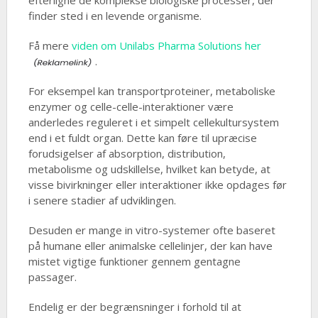
efterligne de komplekse biologiske processer, der
finder sted i en levende organisme.
Få mere
viden om Unilabs Pharma Solutions her
.
For eksempel kan transportproteiner, metaboliske
enzymer og celle-celle-interaktioner være
anderledes reguleret i et simpelt cellekultursystem
end i et fuldt organ. Dette kan føre til upræcise
forudsigelser af absorption, distribution,
metabolisme og udskillelse, hvilket kan betyde, at
visse bivirkninger eller interaktioner ikke opdages før
i senere stadier af udviklingen.
Desuden er mange in vitro-systemer ofte baseret
på humane eller animalske cellelinjer, der kan have
mistet vigtige funktioner gennem gentagne
passager.
Endelig er der begrænsninger i forhold til at