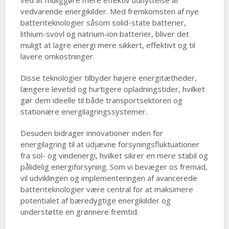
ved at muliggøre mere effektiv udnyttelse af
vedvarende energikilder. Med fremkomsten af nye
batteriteknologier såsom solid-state batterier,
lithium-svovl og natrium-ion batterier, bliver det
muligt at lagre energi mere sikkert, effektivt og til
lavere omkostninger.
Disse teknologier tilbyder højere energitætheder,
længere levetid og hurtigere opladningstider, hvilket
gør dem ideelle til både transportsektoren og
stationære energilagringssystemer.
Desuden bidrager innovationer inden for
energilagring til at udjævne forsyningsfluktuationer
fra sol- og vindenergi, hvilket sikrer en mere stabil og
pålidelig energiforsyning. Som vi bevæger os fremad,
vil udviklingen og implementeringen af avancerede
batteriteknologier være central for at maksimere
potentialet af bæredygtige energikilder og
understøtte en grønnere fremtid.