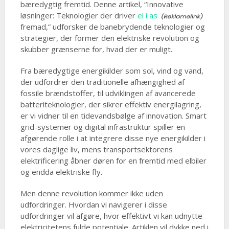
bæredygtig fremtid. Denne artikel, “Innovative
løsninger: Teknologier der driver
el i as
fremad,” udforsker de banebrydende teknologier og
strategier, der former den elektriske revolution og
skubber grænserne for, hvad der er muligt.
Fra bæredygtige energikilder som sol, vind og vand,
der udfordrer den traditionelle afhængighed af
fossile brændstoffer, til udviklingen af avancerede
batteriteknologier, der sikrer effektiv energilagring,
er vi vidner til en tidevandsbølge af innovation. Smart
grid-systemer og digital infrastruktur spiller en
afgørende rolle i at integrere disse nye energikilder i
vores daglige liv, mens transportsektorens
elektrificering åbner døren for en fremtid med elbiler
og endda elektriske fly.
Men denne revolution kommer ikke uden
udfordringer. Hvordan vi navigerer i disse
udfordringer vil afgøre, hvor effektivt vi kan udnytte
elektricitetens fulde potentiale. Artiklen vil dykke ned i