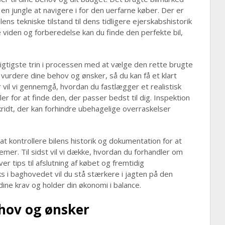
n jungle at navigere i for den uerfarne køber. Der er
lens tekniske tilstand til dens tidligere ejerskabshistorik
viden og forberedelse kan du finde den perfekte bil,
vigtigste trin i processen med at vælge den rette brugte
t vurdere dine behov og ønsker, så du kan få et klart
r vil vi gennemgå, hvordan du fastlægger et realistisk
ler for at finde den, der passer bedst til dig. Inspektion
kridt, der kan forhindre ubehagelige overraskelser
at kontrollere bilens historik og dokumentation for at
lemer. Til sidst vil vi dække, hvordan du forhandler om
er tips til afslutning af købet og fremtidig
ks i baghovedet vil du stå stærkere i jagten på den
dine krav og holder din økonomi i balance.
ehov og ønsker