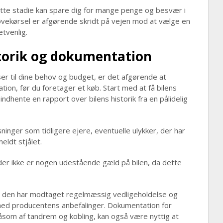
tte stadie kan spare dig for mange penge og besvær i
øvekørsel er afgørende skridt på vejen mod at vælge en
etvenlig.
storik og dokumentation
ser til dine behov og budget, er det afgørende at
tion, før du foretager et køb. Start med at få bilens
ndhente en rapport over bilens historik fra en pålidelig
ninger som tidligere ejere, eventuelle ulykker, der har
eldt stjålet.
 der ikke er nogen udestående gæld på bilen, da dette
 at den har modtaget regelmæssig vedligeholdelse og
ed producentens anbefalinger. Dokumentation for
såsom af tandrem og kobling, kan også være nyttig at