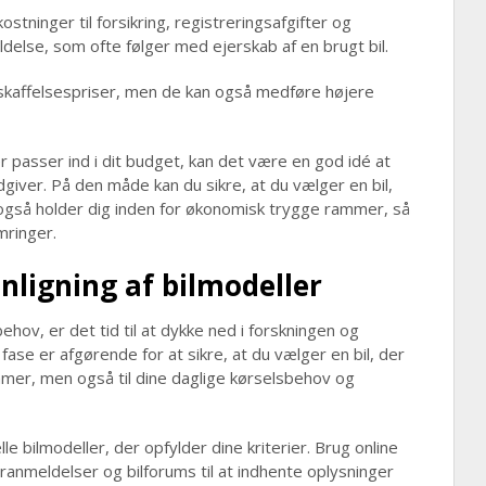
stninger til forsikring, registreringsafgifter og
oldelse, som ofte følger med ejerskab af en brugt bil.
nskaffelsespriser, men de kan også medføre højere
der passer ind i dit budget, kan det være en god idé at
ådgiver. På den måde kan du sikre, at du vælger en bil,
 også holder dig inden for økonomisk trygge rammer, så
mringer.
ligning af bilmodeller
ehov, er det tid til at dykke ned i forskningen og
ase er afgørende for at sikre, at du vælger en bil, der
mmer, men også til dine daglige kørselsbehov og
le bilmodeller, der opfylder dine kriterier. Brug online
anmeldelser og bilforums til at indhente oplysninger