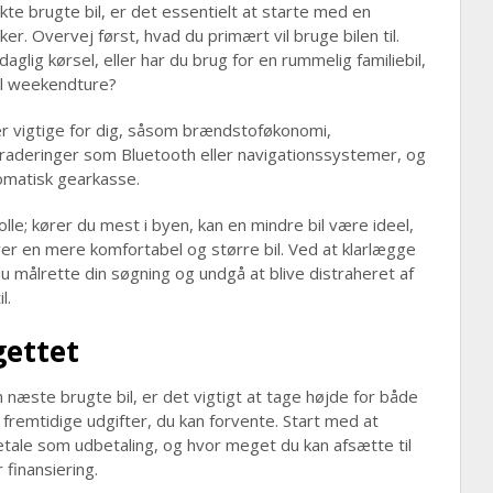
te brugte bil, er det essentielt at starte med en
r. Overvej først, hvad du primært vil bruge bilen til.
 daglig kørsel, eller har du brug for en rummelig familiebil,
il weekendture?
er vigtige for dig, såsom brændstoføkonomi,
graderinger som Bluetooth eller navigationssystemer, og
omatisk gearkasse.
lle; kører du mest i byen, kan en mindre bil være ideel,
 en mere komfortabel og større bil. Ved at klarlægge
u målrette din søgning og undgå at blive distraheret af
l.
gettet
 næste brugte bil, er det vigtigt at tage højde for både
fremtidige udgifter, du kan forvente. Start med at
betale som udbetaling, og hvor meget du kan afsætte til
 finansiering.