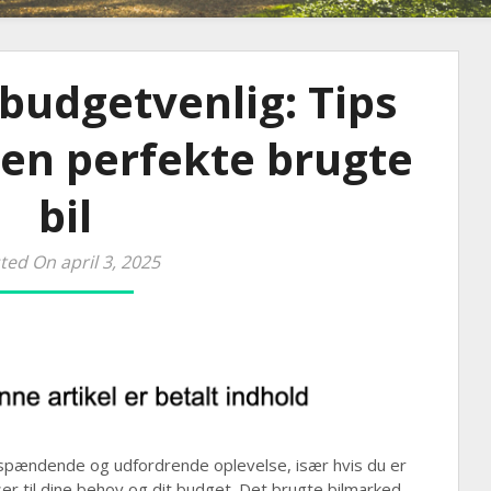
budgetvenlig: Tips
den perfekte brugte
bil
ted On april 3, 2025
 spændende og udfordrende oplevelse, især hvis du er
er til dine behov og dit budget. Det brugte bilmarked