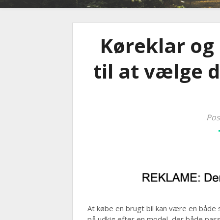
Køreklar og 
til at vælge 
Pos
At købe en brugt bil kan være en både
på udkig efter en model, der både pass