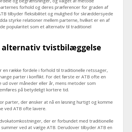
ordele og begrænsninger, og valget af metode
 parternes forhold og deres præferencer for graden af
ATB tilbyder fleksibilitet og mulighed for skræddersyede
dda styrke relationer mellem parterne, hvilket er en af
 popularitet som et alternativ til traditionel
 alternativ tvistbilæggelse
 en række fordele i forhold til traditionelle retssager,
r mange parter i konflikt. For det første er ATB ofte en
ke ud over måneder eller år, mens metoder som
nemføres på betydeligt kortere tid.
r parter, der ønsker at nå en løsning hurtigt og komme
ne ved ATB ofte lavere.
vokatomkostninger, der er forbundet med traditionelle
ge summer ved at vælge ATB. Derudover tilbyder ATB en