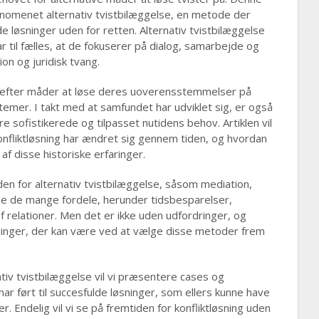
ænomenet alternativ tvistbilæggelse, en metode der
de løsninger uden for retten. Alternativ tvistbilæggelse
 til fælles, at de fokuserer på dialog, samarbejde og
on og juridisk tvang.
t efter måder at løse deres uoverensstemmelser på
stemer. I takt med at samfundet har udviklet sig, er også
e sofistikerede og tilpasset nutidens behov. Artiklen vil
konfliktløsning har ændret sig gennem tiden, og hvordan
 disse historiske erfaringer.
den for alternativ tvistbilæggelse, såsom mediation,
elyse de mange fordele, herunder tidsbesparelser,
 relationer. Men det er ikke uden udfordringer, og
sninger, der kan være ved at vælge disse metoder frem
nativ tvistbilæggelse vil vi præsentere cases og
r ført til succesfulde løsninger, som ellers kunne have
r. Endelig vil vi se på fremtiden for konfliktløsning uden