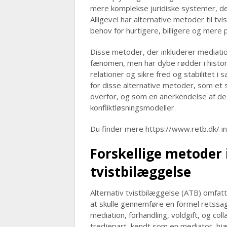
mere komplekse juridiske systemer, de
Alligevel har alternative metoder til tvi
behov for hurtigere, billigere og mere p
Disse metoder, der inkluderer mediatio
fænomen, men har dybe rødder i histori
relationer og sikre fred og stabilitet i
for disse alternative metoder, som et
overfor, og som en anerkendelse af de h
konfliktløsningsmodeller.
Du finder mere https://www.retb.dk/ i
Forskellige metoder 
tvistbilæggelse
Alternativ tvistbilæggelse (ATB) omfatt
at skulle gennemføre en formel retssa
mediation, forhandling, voldgift, og col
tredjepart, kendt som en mediator, hjæ