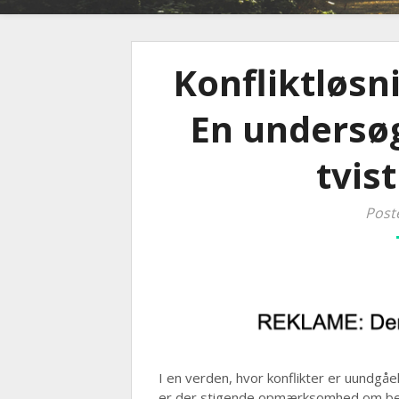
Konfliktløsn
En undersøg
tvis
Post
I en verden, hvor konflikter er uundgå
er der stigende opmærksomhed om beho