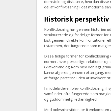
domstole og diskutere, hvordan disse m
del af konfliktløsning i det moderne sa
Historisk perspektiv
Konfliktløsning har gennem historien udv
strukturerede og fredelige former for t
løst gennem direkte konfrontationer el
i stammen, der fungerede som mægler
Disse tidlige former for konfliktløsnin
normer, hvor personlige relationer og c
Grækenland og Rom blev der lagt grund
kunne afgøres gennem rettergang, m
at forlige parterne uden at involvere s
I middelalderen blev konfliktløsning i hø
samfundet ofte fungerede som mægler m
og guddommelig retfærdighed.
Med oplysningstiden og fremkomsten af