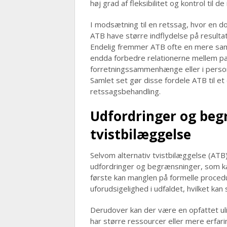
høj grad af fleksibilitet og kontrol til d
I modsætning til en retssag, hvor en d
ATB have større indflydelse på resultat
Endelig fremmer ATB ofte en mere samar
endda forbedre relationerne mellem par
forretningssammenhænge eller i personli
Samlet set gør disse fordele ATB til et ef
retssagsbehandling.
Udfordringer og beg
tvistbilæggelse
Selvom alternativ tvistbilæggelse (ATB
udfordringer og begrænsninger, som kan
første kan manglen på formelle procedu
uforudsigelighed i udfaldet, hvilket kan
Derudover kan der være en opfattet ul
har større ressourcer eller mere erfari