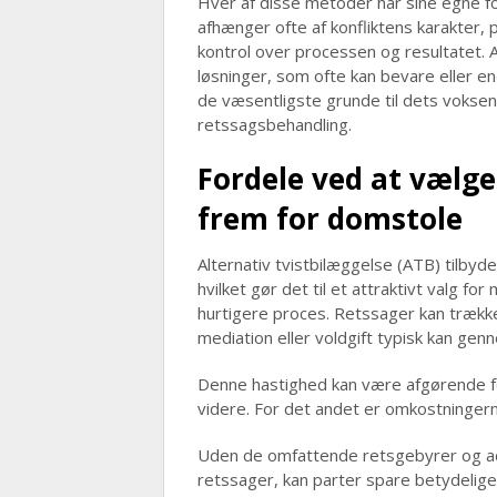
Hver af disse metoder har sine egne f
afhænger ofte af konfliktens karakter,
kontrol over processen og resultatet. 
løsninger, som ofte kan bevare eller en
de væsentligste grunde til dets voksende
retssagsbehandling.
Fordele ved at vælge
frem for domstole
Alternativ tvistbilæggelse (ATB) tilbyder
hvilket gør det til et attraktivt valg fo
hurtigere proces. Retssager kan træk
mediation eller voldgift typisk kan gen
Denne hastighed kan være afgørende fo
videre. For det andet er omkostninger
Uden de omfattende retsgebyrer og ad
retssager, kan parter spare betydeli