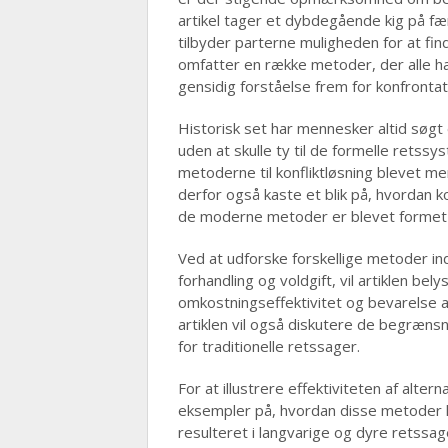
artikel tager et dybdegående kig på f
tilbyder parterne muligheden for at fin
omfatter en række metoder, der alle har
gensidig forståelse frem for konfrontati
Historisk set har mennesker altid søg
uden at skulle ty til de formelle retssy
metoderne til konfliktløsning blevet mer
derfor også kaste et blik på, hvordan 
de moderne metoder er blevet formet af
Ved at udforske forskellige metoder in
forhandling og voldgift, vil artiklen b
omkostningseffektivitet og bevarelse af
artiklen vil også diskutere de begræn
for traditionelle retssager.
For at illustrere effektiviteten af alter
eksempler på, hvordan disse metoder ha
resulteret i langvarige og dyre retssage