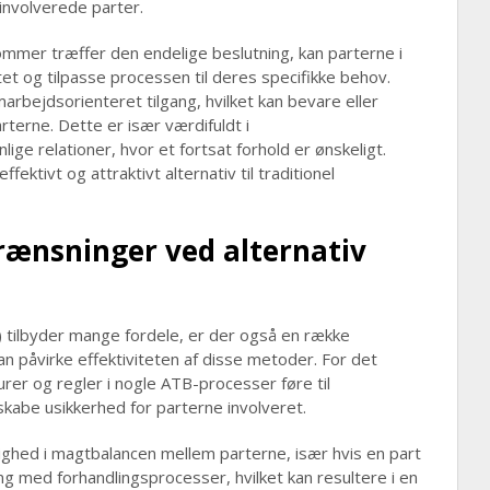
e involverede parter.
ommer træffer den endelige beslutning, kan parterne i
et og tilpasse processen til deres specifikke behov.
bejdsorienteret tilgang, hvilket kan bevare eller
terne. Dette er især værdifuldt i
ge relationer, hvor et fortsat forhold er ønskeligt.
fektivt og attraktivt alternativ til traditionel
rænsninger ved alternativ
) tilbyder mange fordele, er der også en række
 påvirke effektiviteten af disse metoder. For det
rer og regler i nogle ATB-processer føre til
 skabe usikkerhed for parterne involveret.
ighed i magtbalancen mellem parterne, især hvis en part
ng med forhandlingsprocesser, hvilket kan resultere i en