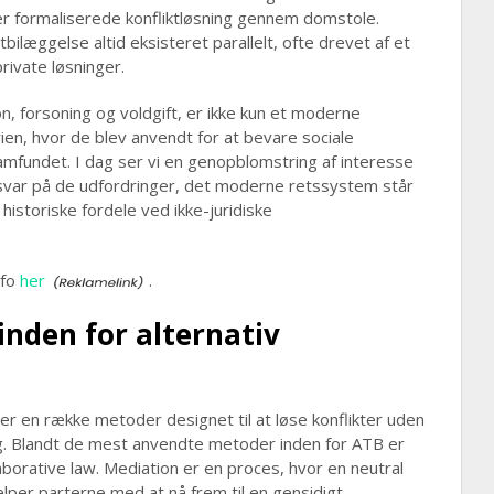
r formaliserede konfliktløsning gennem domstole.
stbilæggelse altid eksisteret parallelt, ofte drevet af et
rivate løsninger.
n, forsoning og voldgift, er ikke kun et moderne
en, hvor de blev anvendt for at bevare sociale
 samfundet. I dag ser vi en genopblomstring af interesse
 svar på de udfordringer, det moderne retssystem står
istoriske fordele ved ikke-juridiske
nfo
her
.
inden for alternativ
er en række metoder designet til at løse konflikter uden
g. Blandt de mest anvendte metoder inden for ATB er
laborative law. Mediation er en proces, hvor en neutral
lper parterne med at nå frem til en gensidigt