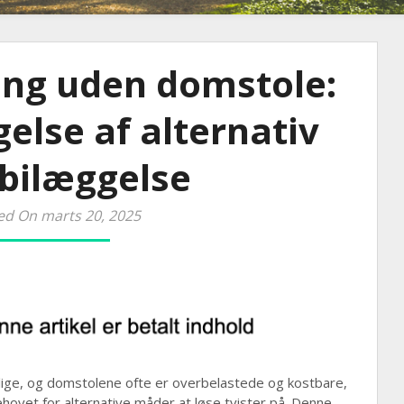
ing uden domstole:
else af alternativ
tbilæggelse
ed On marts 20, 2025
elige, og domstolene ofte er overbelastede og kostbare,
vet for alternative måder at løse tvister på. Denne