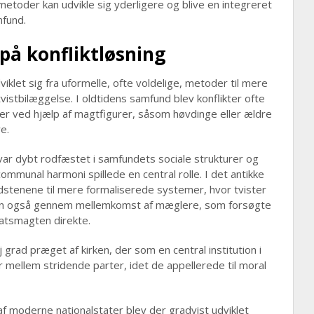
etoder kan udvikle sig yderligere og blive en integreret
mfund.
 på konfliktløsning
iklet sig fra uformelle, ofte voldelige, metoder til mere
vistbilæggelse. I oldtidens samfund blev konflikter ofte
ler ved hjælp af magtfigurer, såsom høvdinge eller ældre
e.
g var dybt rodfæstet i samfundets sociale strukturer og
ommunal harmoni spillede en central rolle. I det antikke
stenene til mere formaliserede systemer, hvor tvister
en også gennem mellemkomst af mæglere, som forsøgte
tatsmagten direkte.
j grad præget af kirken, der som en central institution i
ellem stridende parter, idet de appellerede til moral
 moderne nationalstater blev der gradvist udviklet