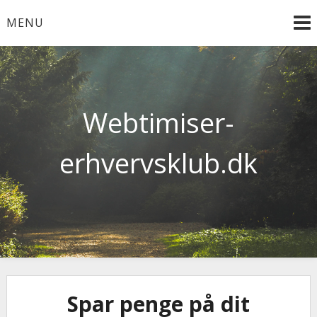
Skip
MENU
to
content
Webtimiser-
erhvervsklub.dk
Spar penge på dit